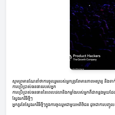
សូមព្រមានណែនាំថាការចូលរួមរបស់អ្នកត្រូវតែមានភាពអស្ចារ្យ និងទាក
ការប្រើប្រាស់ធនធានរបស់អ្នក
ការប្រើប្រាស់ធនធាននៃពេលវេលានិងកម្លាំងរបស់អ្នកគឺជាគន្លងមួយដែល
ស្វែងរកវិធីថ្មីៗ
អ្នកគួរតែស្វែងរកវិធីថ្មីៗក្នុងការចូលរួមជាមួយអតិថិជន ដូចជាការបញ