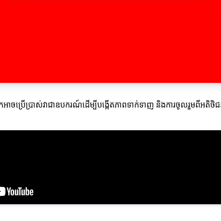
អ្នកអាចប្រើប្រាស់វាជាឧបករណ៍ដើម្បីបង្កើតភាពទាក់ទាញ និងការចូលរួមពីអតិថិ