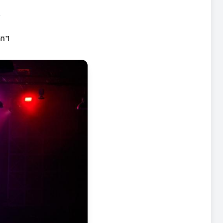
ព
នក។