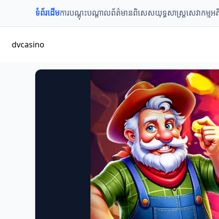
ទំព័រដើម
ការបណ្តុះបណ្តាល
ព័ត៌មានពិសេស
យុទ្ធសាស្ត្រ
សេវាកម្មអត
dvcasino