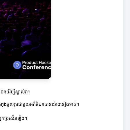
ជនដើម្បីស្គាល់វា។
អ្នកកំពុងចូលរួមជាមួយអតិថិជនបានយ៉ាងទៀងទាត់។
់អ្នកប្រសើរឡើង។