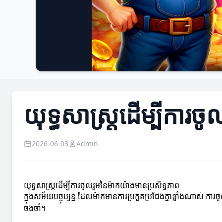
យុទ្ធសាស្ត្រដើម្បីការ
2026-06-03
Admin
យុទ្ធសាស្ត្រដើម្បីការចូលរួមនៃម៉ាកយ៉ាងមានប្រសិទ្ធភាព
ក្នុងសម័យបច្ចុប្បន្ន ដែលម៉ាកមានការប្រកួតប្រជែងគ្នាខ្លាំងណាស់ ក
ចងចាំ។