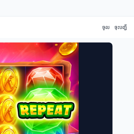
ចូល
ចុះបញ្ជី