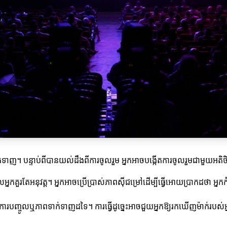
់ទាញ។ បន្ទាប់ពីបានយល់ដឹងពីការចូលរួម អ្នកអាចបង្កើតការចូលរួមជាមួយអតិថិ
អ្នកគួរតែអនុវត្ត។ អ្នកអាចប្រើប្រាស់ភាពស៊ីជម្រៅដើម្បីធ្វើអោយប្រាកដថា 
្ចូលការបញ្ចូលឬភាពទាក់ទាញដទៃ។ ការធ្វើដូច្នេះអាចជួយអ្នកឱ្យរកឃើញម៉ាក់របស