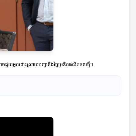
យាថ្មីអាចជួយអ្នកដោះស្រាយបញ្ហានិងច្នៃប្រឌិតផលិតផលថ្មី។