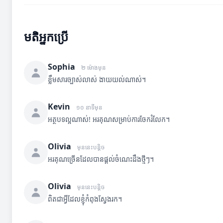
មតិអ្នកប្រើ
Sophia
២ ម៉ោងមុន
ខ្លឹមសារច្បាស់លាស់ ងាយយល់ណាស់។
Kevin
១០ នាទីមុន
អត្ថបទល្អណាស់! អរគុណសម្រាប់ការចែករំលែក។
Olivia
មុននេះបន្តិច
អរគុណច្រើនដែលបានផ្តល់ចំណេះដឹងថ្មីៗ។
Olivia
មុននេះបន្តិច
ពិតជាអ្វីដែលខ្ញុំកំពុងស្វែងរក។