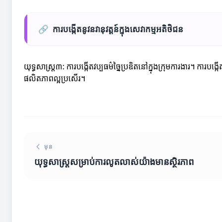
🔗
ការបង្កើតនូវនវានុវត្តន៍ក្នុងសេវាកម្មអតិថិជន
យុទ្ធសាស្ត្រ៣: ការបង្កើតវប្បធម៌ច្នៃប្រឌិតនៅក្នុងក្រុមការងារ។ ការ
ផលិតភាពល្អប្រសើរ។
មុន
យុទ្ធសាស្ត្រសម្រាប់ការលូតលាស់យ៉ាងមានស្ថិរភាព