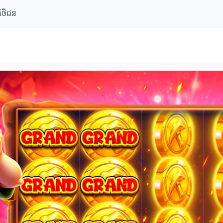
ិថិជន