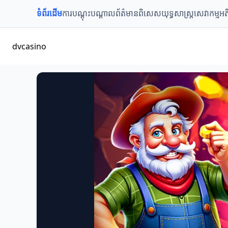
ទំព័រដើម
ការបណ្តុះបណ្តាល
ព័ត៌មានពិសេស
យុទ្ធសាស្ត្រ
សេវាកម្មអត
dvcasino