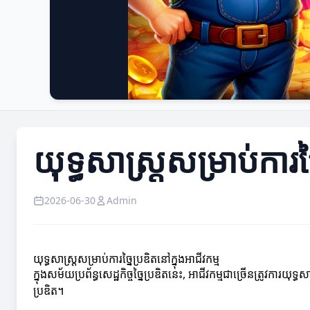
យុទ្ធសាស្ត្រសម្រាប់ការច
2026-06-30
Admin
យុទ្ធសាស្ត្រសម្រាប់ការច្នៃប្រឌិតនៅក្នុងអាជីវកម្ម
ក្នុងសម័យប្រព័ន្ធសេដ្ឋកិច្ចច្នៃប្រឌិតនេះ, អាជីវកម្មជាច្រើនត្រូវការយុទ
ប្រឌិត។