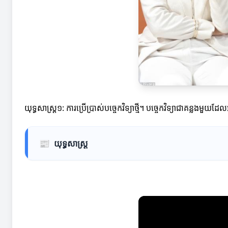
យុទ្ធសាស្ត្រ១: ការប្រើប្រាស់បច្ចេកវិទ្យាថ្មី។ បច្ចេកវិទ្យាជាគន្លងមួយ
📰
យុទ្ធសាស្ត្រ