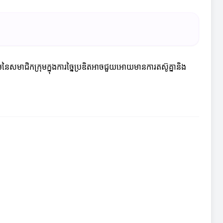
លរួមនៃសមាជិកក្រុមក្នុងការច្នៃប្រឌិតអាចជួយអោយមានការតស៊ូគ្នានិង