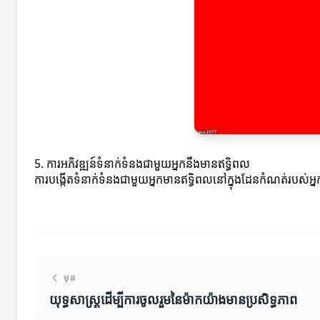
5. ការអភិវឌ្ឍន៍ទំនាក់ទំនងជាមួយអ្នកនឹងមានឥទ្ធិពល
ការបង្កើតទំនាក់ទំនងជាមួយអ្នកមានឥទ្ធិពលនៅក្នុងដែនកំណត់របស់អ្
មុន
យុទ្ធសាស្ត្រដើម្បីការចូលរួមនៃម៉ាកយ៉ាងមានប្រសិទ្ធភាព