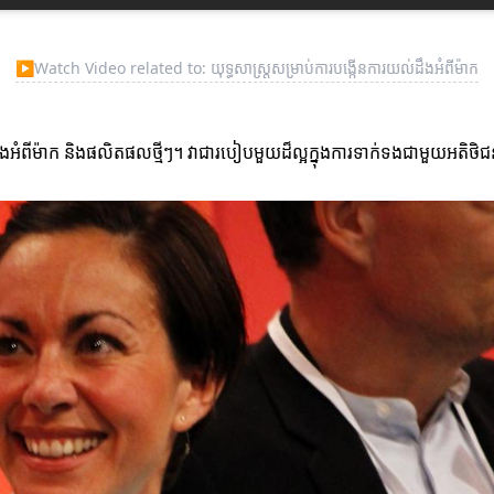
▶
Watch Video related to: យុទ្ធសាស្ត្រសម្រាប់ការបង្កើនការយល់ដឹងអំពីម៉ាក
ងអំពីម៉ាក និងផលិតផលថ្មីៗ។ វាជារបៀបមួយដ៏ល្អក្នុងការទាក់ទងជាមួយអតិថិជនន