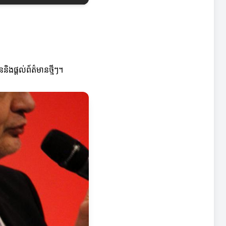
ិងផ្តល់ព័ត៌មានថ្មីៗ។