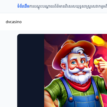
ទំព័រដើម
ការបណ្តុះបណ្តាល
ព័ត៌មានពិសេស
យុទ្ធសាស្ត្រ
សេវាកម្មអត
dvcasino