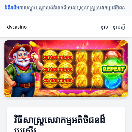
ទំព័រដើម
ការបណ្តុះបណ្តាល
ព័ត៌មានពិសេស
យុទ្ធសាស្ត្រ
សេវាកម្មអតិថិជន
dvcasino
ចូល
ចុះបញ្ជី
វិធីសាស្ត្រសេវាកម្មអតិថិជនដ៏
ប្រសើរ