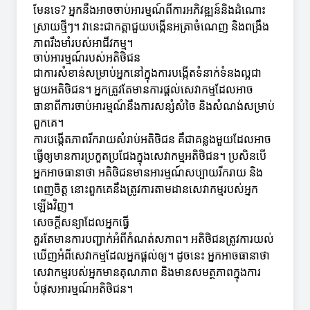
មែនទេ? អ្នកនឹងអាចចាប់អារម្មណ៍ពីការអភិវឌ្ឍន៍និងដំណោះ
ស្រាយថ្មីៗ។ វានេះជាកត្តាជួយបង្កើនអត្រាចំណេញ និងពង្រឹង
ភាពរឹងមាំរបស់អាជីវកម្ម។
ចាប់អារម្មណ៍របស់អតិថិជន
ជាការសំខាន់សម្រាប់អ្នកនៅក្នុងការបង្កើតទំនាក់ទំនងល្អជា
មួយអតិថិជន។ អ្នកត្រូវតែមានការផ្តល់សេវាកម្មដែលអាច
ធានាពីការចាប់អារម្មណ៍នឹងការសន្សំសំចៃ និងសំណង់សម្រាប់
ពួកគេ។
ការបង្កើតភាពរីករាយសំរាប់អតិថិជន គឺជាគន្លងមួយដែលអាច
ធ្វើឲ្យមានការប្រកួតប្រជែងក្នុងសេវាកម្មអតិថិជន។ ប្រសិនបើ
អ្នកអាចធានាថា អតិថិជនមានអារម្មណ៍សប្បាយរីករាយ និង
ពេញចិត្ត នោះពួកគេនឹងត្រូវការតាមដានសេវាកម្មរបស់អ្នក
ឡើងវិញ។
សេចក្ដីសន្យាដែលអ្នកធ្វើ
គួរតែមានការបញ្ជាក់អំពីកំណត់សភាព។ អតិថិជនត្រូវការយល់
ឃើញអំពីសេវាកម្មដែលអ្នកផ្តល់ឲ្យ។ ដូចនេះ អ្នកអាចធានាថា
សេវាកម្មរបស់អ្នកមានគុណភាព និងមានសមត្ថភាពក្នុងការ
បំផុសអារម្មណ៍អតិថិជន។