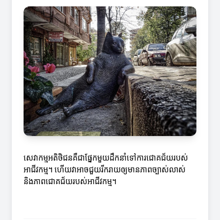
សេវាកម្មអតិថិជនគឺជាផ្នែកមួយដឹកនាំទៅការជោគជ័យរបស់
អាជីវកម្ម។ ហើយវាអាចជួយរីករាយឲ្យមានភាពច្បាស់លាស់
និងភាពជោគជ័យរបស់អាជីវកម្ម។