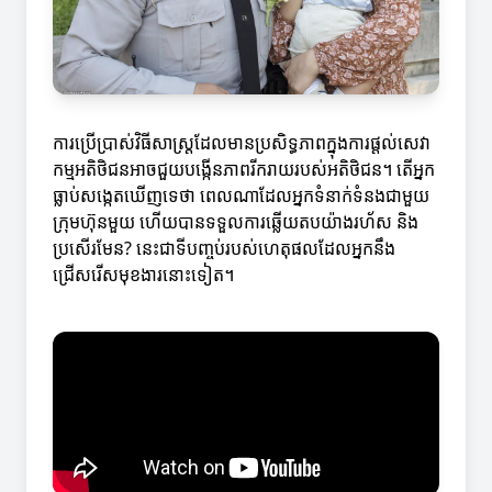
ការប្រើប្រាស់វិធីសាស្ត្រដែលមានប្រសិទ្ធភាពក្នុងការផ្តល់សេវា
កម្មអតិថិជនអាចជួយបង្កើនភាពរីករាយរបស់អតិថិជន។ តើអ្នក
ធ្លាប់សង្កេតឃើញទេថា ពេលណាដែលអ្នកទំនាក់ទំនងជាមួយ
ក្រុមហ៊ុនមួយ ហើយបានទទួលការឆ្លើយតបយ៉ាងរហ័ស និង
ប្រសើរមែន? នេះជាទីបញ្ចប់របស់ហេតុផលដែលអ្នកនឹង
ជ្រើសរើសមុខងារនោះទៀត។